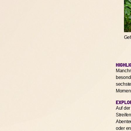
fechtsstand
HIGHLI
Manchma
besond
sechste
Moment
EXPLO
Auf der
Streife
Abente
oder en