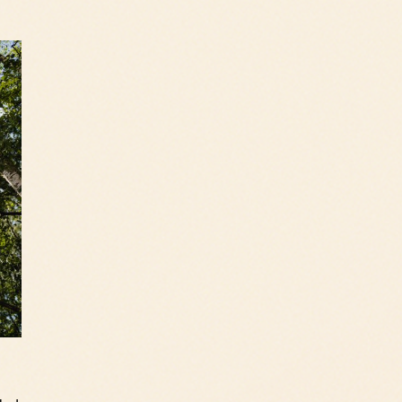
r wieder mit Camp Again
ngausrüstung zu mieten
nd weggeworfen wird.
 Ticketshop:
ch über
unseren Ticketshop
ause
ehr Wiederverwendung und