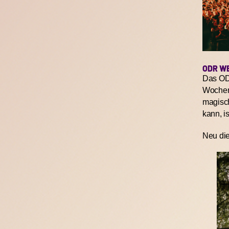
ODR W
Das ODR
Wochene
magisch
kann, i
Neu di