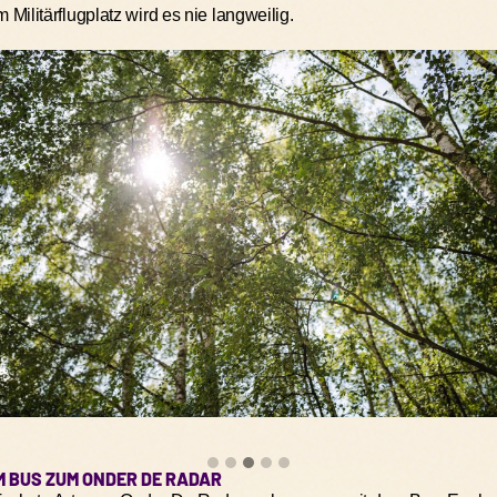
 Militärflugplatz wird es nie langweilig.
Nachhaltiges Campen ist die Zukunft!
Das Onder De Radar Festival arbeitet auch dieses Jah
zusammen. Gemeinsam machen wir es möglich, Campi
und verhindern, dass gutes Material zurückgelassen u
Miete deine Campingsachen ganz einfach über unseren
• Miete dein Zelt, Traumpaket, Stuhl, Partyzelt oder Tis
• Hol’s dir direkt bei Ankunft – kein Schleppen von zuh
• Mehr Komfort, weniger Müll
Gemeinsam sorgen wir für weniger Verschwendung, m
ein grüneres Onder De Radar.
M BUS ZUM ONDER DE RADAR