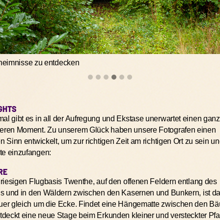
• Campingbedarf: Ladegerät, Poncho, Taschenlampe, u
Explore
• Drogerie: von Paracetamol bis zu Antazida und von Li
Sonnencreme.
Auf der riesigen Flugbasis Twenthe, auf den offenen Fel
und in den Wäldern zwischen den Kasernen und Bunkern
Der Camping-Supermarkt ist 24/7 geöffnet. Möchtest du, 
um die Ecke. Findet eine Hängematte zwischen den Bä
oder dein Wasser schon gekühlt auf dich wartet?
Sichere
Pfade zum Erkunden
neue Stage beim Erkunden kleiner und versteckter Pfa
Militärflugplatz wird es nie langweilig.
Mit dem bus zum Onder De Radar
GHTS
Die einfachste Art, zum Onder De Radar zu kommen: mi
l gibt es in all der Aufregung und Ekstase unerwartet einen ganz
dem hohen Norden der Niederlande oder aus dem tief
eren Moment. Zu unserem Glück haben unsere Fotografen einen
anreist: Wir haben die passende Möglichkeit für euch. Hi
n Sinn entwickelt, um zur richtigen Zeit am richtigen Ort zu sein u
Wir sind Onder De Radar
e einzufangen:
Die beste elektronische Musik, die nettesten Leute und
RE
Terrain: Erlebt das alles bei Onder De Radar. Noch me
 riesigen Flugbasis Twenthe, auf den offenen Feldern entlang des
ns und in den Wäldern zwischen den Kasernen und Bunkern, ist d
uer gleich um die Ecke. Findet eine Hängematte zwischen den B
tdeckt eine neue Stage beim Erkunden kleiner und versteckter Pfa