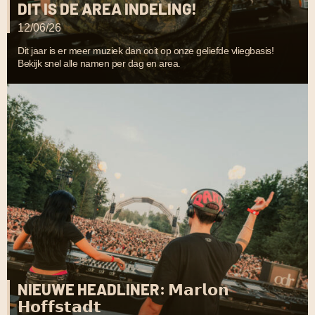
DIT IS DE AREA INDELING!
12/06/26
Dit jaar is er meer muziek dan ooit op onze geliefde vliegbasis!
Bekijk snel alle namen per dag en area.
NIEUWE HEADLINER: 𝗠𝗮𝗿𝗹𝗼𝗻
𝗛𝗼𝗳𝗳𝘀𝘁𝗮𝗱𝘁