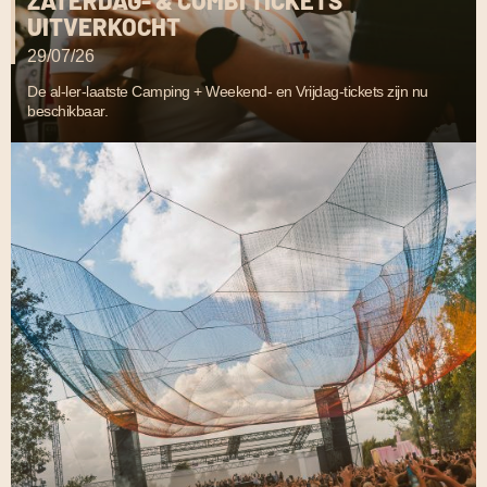
ZATERDAG- & COMBI TICKETS
UITVERKOCHT
Met de bus naar Onder De Radar
29/07/26
De makkelijkste manier om naar Onder De Radar te reizen:
Per bus. Of je nu uit het hoge noorden van Nederland of het
De al-ler-laatste Camping + Weekend- en Vrijdag-tickets zijn nu
beschikbaar.
diepe zuiden van Duitsland moet komen: wij zorgen voor je.
Lees hier meer info.
Wij zijn Onder De Radar
De beste elektronische muziek, de fijnste sfeer en een
betoverend terrein: je vindt het allemaal op Onder De Radar.
Meer zien?
Bekijk het hier
!