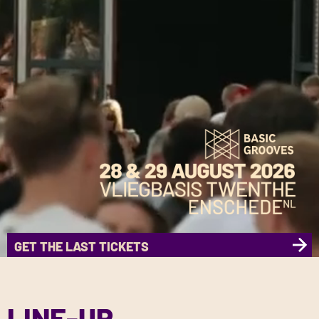
WACHTLIJST & RESALE
UPGRADE JOUW TICKET
RECAP ODR 2025
FASE 2 BEKEND! NIEUWE
DIT IS DE FULL LINE UP VAN ODR26
DIT ZIJN DE EERSTE ARTIESTEN
CAMPING SPECIALS
BASIC GROOVES – EEN
VERZILVER JE TICKETS
CAMPING ONDER DE RADAR
DIT IS DE TIMETABLE!
DE VRIJDAGARTIESTEN VAN
DIT IS ONDER DE RADAR FESTIVAL
MET DE BUS NAAR ODR
ZATERDAG- & COMBI TICKETS
PLATFORM
04/03/26
01/09/25
ARTIESTEN TOEGEVOEGD
06/04/26
VAN ODR26!
25/11/25
TOEGEWIJDE GROEP MUZIEKFANS.
26/02/20
10/01/26
21/07/26
ODR26
22/01/26
03/06/26
UITVERKOCHT
𝗗𝗲 𝗽𝗿𝗲𝘀𝗮𝗹𝗲 𝗵𝗲𝗿𝘀𝘁𝗮𝗿𝘁 𝗼𝗽 𝟭𝟯 𝗷𝘂𝗻𝗶 𝗼𝗺 𝟭𝟭:𝟬𝟬 via deze
29/07/26
11/02/26
29/01/26
20/08/18
20/04/26
29/07/26
link.
Het moge duidelijk zijn dat ODR26 next-level wordt. Al
Twee dagen pure vreugde. Dat was ODR25. Wanneer alles
FULL LINE UP REVEAL
Tijdens Onder De Radar lonkt het avontuur en de camping
HOE VERZILVER IK MIJN TICKETS?
Vorig jaar brachten we de camping dichter naar Onder De
Nog maar 5 weken en dan staan we eindelijk weer samen
Net buiten Enschede vind je in het Twentse landschap een
MET DE BUS NAAR ODR: MAAK HET JEZELF
helemaal nu ODR Friday een volwaardige festival-dag
zo samenkomt, met de overweldigende en liefdevolle
is daarop geen uitzondering. Dit jaar trekken we dieper het
Radar. We kampeerden direct langs het festivalterrein en
op onze geliefde Vliegbasis! Duik in onze timetable, ontdek
verlaten vliegbasis. Een unieke locatie met een rijke
MAKKELIJK
OP ZOEK NAAR EEN ZATERDAG- OF COMBI TICKET?
NIEUWE ARTIESTEN TOEGEVOEGD!
DE EERSTE ARTIESTEN VAN ODR26!
Basic Grooves is een van de langstlopende techno
VRIJDAG WORDT ONVERGETELIJK!
Een maand van tevoren uitverkocht
. Het voelt nog
Let op: we bevinden ons inmiddels alweer in de laatste
Dit zijn
Log in op je Basic Grooves account
de artiesten
met wie we onze zomer onvergetelijk
, en ga naar je
wordt! Daarom heb jij besloten dat je niet één maar wel
respons op onze keuzes en de manier waarop een ieder
bos op onze verlaten Vliegbasis in, waar je omringd door de
midden tussen het groen van de Vliegbasis. Dat voelde
je favoriete acts en stel jouw ideale ODR-weekend samen.
historie, waar eens per jaar het beste wat elektronische
Schrijf je in voor de
organisaties van Nederland. De beruchte clubavonden zijn
vreemd om dit hardop uit te spreken. We kunnen niet
officiële Wachtlijst
. Tickets komen alleen
ticketfase, dus wacht niet te lang als je erbij wilt zijn.
gaan maken!
Of je nu komt vanuit een verre uithoek van Nederland of
bestelling met het Aanbetaling-ticket.
twee dagen naar de Vliegbasis wil komen, om zo nóg meer
van jullie zijn eigen energie meebracht in het weekend,
natuur en tussen de bunkers nóg meer op kunt gaan in het
goed – en daar bouwen we op door.
Of sla het plannen helemaal over en laat je verrassen door
muziek te bieden heeft samenkomt. Dit is Onder De Radar
We voelen het allemaal… We zijn iets uniek aan het
Een ijzersterke
Dag één is altijd een vibe, iykyk. En met deze topartiesten
eerste fase
en er komt nog veel meer…
beschikbaar wanneer een bezoeker zijn of haar ticket
al meer dan twee decennia een hoeksteen van de techno
wachten om samen met jullie te feesten!
heel dicht in de buurt woont, met de bus kom je het snelst en
Klik op
MEER ACTIES
>
TICKETS WIJZIGEN
uit dit nu al legendarische weekend te halen. Twee dagen
maakt dat alle moeite het meer dan waard. We zijn het nog
festival. Bovendien kun je nu ook
alles wat je onderweg tegenkomt.
Festival.
kiezen voor extra comfort
creëren op de Vliegbasis. Nog eens 13 artiesten sluiten zich
gaat ook 2026 weer een hit worden. Wie mag jij echt niet
aanbiedt. Lees alle info hieronder.
scene in het oosten. In de afgelopen jaren heeft een enorme
Er hangt iets bijzonders in de lucht, en dat voelen we
Verwacht dezelfde vertrouwde setting: slapen op
makkelijkst op de Vliegbasis. Geen gedoe met parkeren,
Selecteer je Aanbetaling-ticket(s)
Let op: De afgelopen dagen is er een recordaantal Loyalty-
op die magische plek en afterparties (op beide dagen!) in de
steeds aan het laten bezinken.
met een luxe Lodge, Delta Deluxe of je eigen camper-plek.
Deze video
vangt precies
aan bij
missen?
JE KAN ER NOG BIJ ZIJN
de line-up
!
groei plaatsgevonden en hebben artiesten als Amelie Lens,
allemaal. Ons avontuur op onze geliefde Vliegbasis blijft
loopafstand van de muziek en wakker worden tussen je
Tip: Klik op de afbeelding om deze in HD op te slaan!
Op 28 & 29 augustus 2026 dalen we voor de 7e keer neer
geen BOB nodig, gewoon instappen en alvast in de
Vink de disclaimer onderin aan en klik op
Doorgaan
tickets verkocht. Omdat Earlybirds vorig jaar ook razendsnel
bunkers voor onze campinggasten: de ultieme ODR-
wat het zo bijzonder maakte.
Lees onder de foto’s wat je opties zijn!
TWEEDEHANDS VRIJDAG-TICKET OF ADD-ON
De al-ler-laatste Camping + Weekend- en Vrijdag-tickets
Nina Kraviz, Charlotte de Witte, Jeff Mills, Job Jobse, KI/KI
groeien en jullie kunnen daar onderdeel van zijn.
vrienden om het de volgende dag nog een keer te beleven.
op onze magische Vliegbasis. Twee dagen ODR, een
festivalsfeer komen. En dat kan op meerdere manieren.
Je komt nu in de speciale ticketshop om jouw
A.s.
uitverkocht waren, raden we je aan om je
Nieuw:
donderdag 12 februari
Losse vrijdagtickets in de verkoop! Dus, wil jij er nog
start de pre-registratie
vóór 8 februari te
belevenis wacht op je. Lees hieronder hoe jij je ticket in no
KOPEN?
zijn nu beschikbaar. Maar wacht niet te lang, het gaat
en Paula Temple hun weg gevonden naar Enschede.
Zien we je in 2026 weer?
Waarom upgraden?
Als
camping op het terrein én afterparties in de bunkers op
Aanbetaling te verzilveren
campinggast
heb je uiteraard ook weer toegang tot onze
ticketverkoop om 19:00 uur. Zorg dat je klaarzit!
pre-registeren
bij zijn op 28 augustus?
voor de beste kans op €17,50 korting. Tip je
Scoor dan snel je tickets!
time kunt upgraden!
Gebruik dan ons
ontzettend hard momenteel.
officiële Resale Platform
. Lees alle info
Zoals je inmiddels weet, gaan de tickets harder dan ooit.
Pendelbus
•⁠ ⁠Geen gesjouw met kampeerspullen – alles staat al klaar.
officiële en inmiddels beruchte afterparties in de F16-
beide dagen maken het legendarisch. Check hieronder de
Het krediet van de Aanbetaling wordt in de
vrienden & grijp niet mis!
hieronder.
Basic Grooves startte in 1996, als antwoord op de
Pak de laatste tickets en zorg dat jij het niet als enige mist,
Scoor je tickets
voordat de korting weg is!
Vanaf station Enschede rijden er pendelbussen continu
NIEUWE ARTIESTEN
JOUW ENTREETICKET UPGRADEN: WAT IS ER
•⁠ ⁠Altijd een fijne slaapplek – geen klamme tent of lek
shelters, op zowel vrijdag als zaterdag.
recap
van onze vorige editie en ontdek bovendien wat je
Winkelwagen verrekend met de ticketprijs
groeiende populariteit van elektronische muziek. De
via
deze link
.
heen en weer naar de Vliegbasis. Op die manier kom je
Davyboi
Al eerder naar ODR geweest?
Check je (spam)mail voor
MOGELIJK
luchtbed, maar een comfortabele overnachting.
allemaal te wachten staat op de Vliegbasis!
WACHTLIJST
clubavonden groeiden al snel uit tot een broedplaats voor
vanaf station zo snel mogelijk naar de entree van het
Koop de door jou gewenste tickets
Gotu Jim
de exclusieve Loyalty ticketshop en €20 korting!
•⁠ ⁠Opstaan en direct het festival op – geen lange reizen, files
GET THE LAST TICKETS
Verkoper: Hoe werk de Wachtlijst?
OP ZOEK NAAR EEN ZATERDAG- OF COMBI-TICKET?
een hele nieuwe generatie aan artiesten en organisatoren,
[Tekst gaat verder onder onder de beelden]
festival. Tickets hiervoor koop je in onze ticketshop. Het is
Vrijdag
Als je bijvoorbeeld drie Aanbetaling-tickets selecteert
kun je upgraden naar:
Kara Okay
of gedoe met vervoer.
•⁠ ⁠Log in op je
Schrijf je in voor de
Basic Grooves-account
officiële Wachtlijst
.
. Tickets komen alleen
van Joris Voorn tot Brent Roozendaal.
Klik om marketing cookies te accepteren
een retourticket, dus ook de terugreis is geregeld!
Zaterdag
om te verzilveren, dan moet je ook drie entreetickets
Koboyo
•⁠ ⁠Meer tijd om te genieten – minder opbouw en afbreek-
•⁠ ⁠Ga naar je bestelling en klik vervolgens in het menu op
beschikbaar wanneer een bezoeker zijn of haar ticket
en deze inhoud in te schakelen
Combi (vrijdag + zaterdag)
kopen
Lisa Korver
stress, meer tijd om los te gaan.
MEER ACTIES > VERKOPEN (alleen beschikbaar als je
De clubavonden worden aan het eind van het seizoen
aanbiedt.
Lees hier meer info
.
🚌 Klik hier om jouw pendelbus-ticket te scoren
LINE-UP
Camping + Weekend (incl. afterparties)
Het type entreetickets dat je wilt kopen, is vrij te
Locklead b2b bullet tooth
een Zaterdag- of Combi-ticket hebt).
gevolgd door een enorme rave op Koningsdag (27 april),