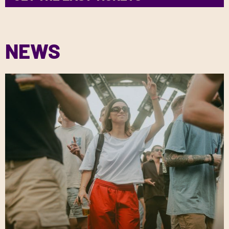
NEWS
Duurzaam kamperen is de toekomst!
Radartoren
Onder De Radar Festival werkt ook dit jaar weer samen met
Camp Again. Samen maken we het mogelijk om
kampeerartikelen te huren en helpen we voorkomen dat
goed kampeermateriaal achterblijft en wordt weggegooid.
Highlights
Huur je campingspullen eenvoudig via onze ticketshop:
Soms onverwacht ontstaat er in alle extase een éxtra
• Huur je tent, droompakket, stoel, partytent of tafel via
onze
bijzonder moment. Gelukkig hebben onze fotografen een
ticketshop
zesde zintuig om deze momenten niet te missen en zelfs
• Haal je spullen op bij aankomst op het terrein – geen
vast te leggen:
gesleep vanuit huis