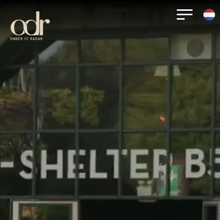
NIEUWE HEADLINER: 𝗠𝗮𝗿𝗹𝗼𝗻
DIT IS DE AREA INDELING!
𝗛𝗼𝗳𝗳𝘀𝘁𝗮𝗱𝘁
12/06/26
12/06/26
CHECK HIERONDER DE AREA’S PER DAG!
Als je het zo allemaal onder elkaar ziet staan, komt het pas
Ja, het is echt waar! Wij openen ODR ’26 op een manier die
echt binnen. Dit jaar is er meer muziek dan ooit op onze
je van ons mag verwachten: één stage, één gezamenlijke
geliefde vliegbasis! Stuur het door naar je vrienden en laat
opening en niemand minder dan Marlon Hoffstadt.
ons vooral weten
op de socials
naar welke artiest(en) jij het
meest uitkijkt!
Na zijn legendarische set op onze vliegbasis in 2024 keert
hij terug voor zijn enige Nederlandse festivalshow van deze
De presale
herstart op 13 juni 2025 om 11:00 uur
via deze
zomer. Een moment waar we al maanden naar uitkijken en
link
. Nu snap je waarom je klaar moet zitten!
eentje die je absoluut niet wilt missen! En voor de
duidelijkheid: dit is níét onze Mystery Guest voor zaterdag.