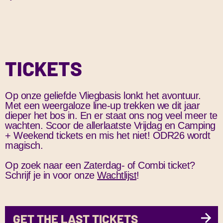
•⁠ ⁠Het is mogelijk om meerdere (type) tickets in één bestelling
toegang tot onze beruchte afterparties!
worden je oude tickets definitief geannuleerd.
• Vers van de bakker: belegde broodjes, warme broodjes,
af te rekenen.
Afterparties
broodje gebakken ei, croissants, snacks (zoet/hartig);
•⁠ ⁠De snelste die een ticket in de Winkelwagen plaatst, krijgt
• Drinken: bier, mix-drankjes, frisdranken, warme dranken;
de mogelijkheid om het te kopen. Houd het Resale Platform
We kunnen hier niet te veel over zeggen,
iykyk
. Samen met
• Snoepgoed, koek en ijs;
dus goed in de gaten.
onze campinggasten en een paar mega artiesten knallen
• Sappen, zuivel, groente en fruit;
•⁠ ⁠Als je een ticket in de Winkelwagen hebt geplaatst, heb je
TICKETS
we in de F16-shelter op het terrein door tot de zon opkomt.
• Camping benodigdheden: opladers, poncho, zaklamp, etc.
een beperkte tijd om af te rekenen.
Die
camping-tickets
zijn dus een no-brainer als je het ons
• Drogisterij: van paracetamol tot maagzuurremmers en van
vraagt!
lenzenvloeistof tot zonnebrand.
Op onze geliefde Vliegbasis lonkt het avontuur.
Vliegbasis Twenthe
Met een weergaloze line-up trekken we dit jaar
De camping supermarkt is 24/7 geopend. Wil jij dat je bier,
dieper het bos in. En er staat ons nog veel meer te
Te midden van de bunkers en barakken lijkt het haast of de
wachten. Scoor de allerlaatste Vrijdag en Camping
Viper of water alvast gekoeld voor je klaarstaat?
Scoor het
tijd hier even stil heeft gestaan. En naast een extra dikke
+ Weekend tickets en mis het niet! ODR26 wordt
in de presale!
F16-shelter of onder de nog operationele (!) radartoren kun
magisch.
je de intrigerende historie bijna voelen. Het is dan ook nog
Op zoek naar een Zaterdag- of Combi ticket?
maar zo’n 14 jaar geleden dat defensie het terrein officieel
Schrijf je in voor onze
Wachtlijst
!
verliet. Sindsdien wordt het terrein doorontwikkeld en biedt
het bijvoorbeeld ruimte aan de vele duizenden bezoekers
van Onder De Radar.
GET THE LAST TICKETS