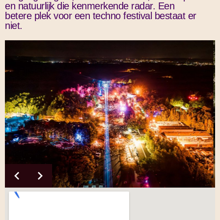
25/11/25
20/08/18
DE VRIJDAGARTIESTEN VAN ODR26
RECAP ODR 2025
en natuurlijk die kenmerkende radar. Een
Net buiten Enschede vind je in het Twentse landschap een verlaten
Je hebt vorig jaar al een voorschot genomen op ODR26, door een
06/04/26
04/03/26
11/02/26
29/01/26
10/01/26
betere plek voor een techno festival bestaat er
vliegbasis. Een unieke locatie met een rijke historie, waar eens per
Mega populair en natuurlijk weer beschikbaar komende editie: onze
Super Earlybird aan te betalen. Super slim, maar vergeet niet de
Basic Grooves is een van de langstlopende techno organisaties van
20/04/26
01/09/25
niet.
Het wachten is voorbij — dit zijn de artiesten die dit jaar naar ODR
Ontdek hier hoe jij nóg meer uit jouw Onder De Radar Festival kunt
We voelen het allemaal... Dit jaar wordt groots. Deze extra namen
Een ijzersterke eerste fase en er komt nog zo veel meer! Check de
jaar het beste wat elektronische muziek te bieden heeft samenkomt.
Vorig jaar was niets minder dan een zonovergoten droom. En dat
Camping Specials. Ontdek het gemak van een Lodge, een Delta
deal definitief te maken! Je hebt nog alleen VANDAAG nog om je
Nederland. De beruchte evenementen zijn een hoeksteen
Check snel wie de vrijdag weer onvergetelijk gaan maken!
komen!
halen...
versterken onze al indrukwekkende line-up...
artiesten nu...
Dit is Onder De Radar.
zal dit jaar niet anders zijn als het aan ons ligt.
Deluxe of je eigen camper-plek.
Jullie energie maakte dit weekend wat het was. Dit was ODR 2025.
ticket tegen de meest voordelige prijs te claimen.
geworden van de techno scene in het oosten.